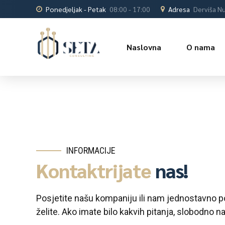
Ponedjeljak - Petak
08:00 - 17:00
Adresa
Derviša Nu
Naslovna
O nama
INFORMACIJE
Kontaktrijate
nas!
Posjetite našu kompaniju ili nam jednostavno po
želite. Ako imate bilo kakvih pitanja, slobodno na