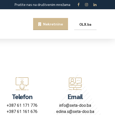
Pratite nas na društvenim mrežama
Nekretnine
OLX.ba
Telefon
Email
+387 61 171 776
info@seta-doo.ba
+387 61 161 676
edina.s@seta-doo.ba