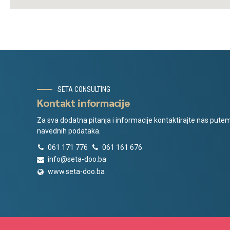
SETA CONSULTING
Kontakt informacije
Za sva dodatna pitanja i informacije kontaktirajte nas pute
navednih podataka.
061 171 776
061 161 676
info@seta-doo.ba
www.seta-doo.ba