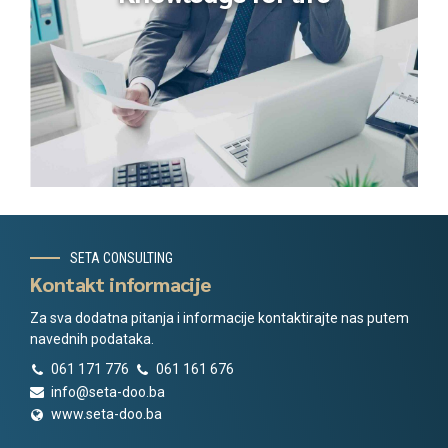
SETA CONSULTING
Kontakt informacije
Za sva dodatna pitanja i informacije kontaktirajte nas putem
navednih podataka.
061 171 776
061 161 676
info@seta-doo.ba
www.seta-doo.ba